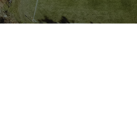
T
Abteilungsvers
Neuwahlen am 
2024,
Uhr im Bräustü
r im