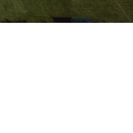
ENNIS
ammlung Tennis mit
14.11.2024 um 19
berl