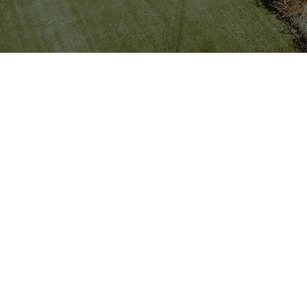
14.11
19 Uh